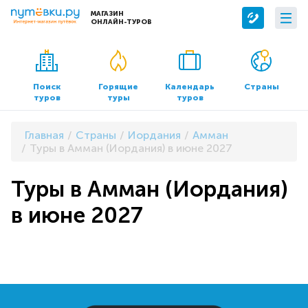
МАГАЗИН
ОНЛАЙН-ТУРОВ
Сервисы
О компании
Бронирование отелей
О нас
Поиск
Горящие
Календарь
Страны
туров
туры
туров
Трансфер
Контакты
Страхование
Команда
Главная
Страны
Иордания
Амман
Документы и реквизиты
Туры в Амман (Иордания) в июне 2027
Офисы продаж
Туры в Амман (Иордания)
в июне 2027