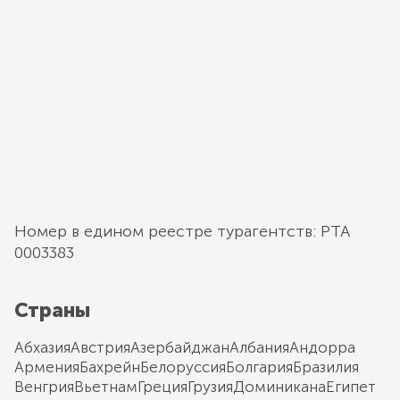
Номер в едином реестре турагентств: РТА
0003383
Страны
Абхазия
Австрия
Азербайджан
Албания
Андорра
Армения
Бахрейн
Белоруссия
Болгария
Бразилия
Венгрия
Вьетнам
Греция
Грузия
Доминикана
Египет