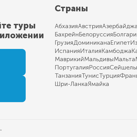
Страны
йте туры
Абхазия
Австрия
Азербайдж
риложении
Бахрейн
Белоруссия
Болгари
Грузия
Доминикана
Египет
И
Испания
Италия
Камбоджа
К
Маврикий
Мальдивы
Мальта
Португалия
Россия
Сейшел
Танзания
Тунис
Турция
Фран
Шри-Ланка
Ямайка
"