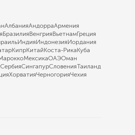
ан
Албания
Андорра
Армения
я
Бразилия
Венгрия
Вьетнам
Греция
зраиль
Индия
Индонезия
Иордания
атар
Кипр
Китай
Коста-Рика
Куба
Марокко
Мексика
ОАЭ
Оман
ы
Сербия
Сингапур
Словения
Таиланд
ция
Хорватия
Черногория
Чехия