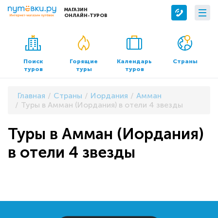
МАГАЗИН
ОНЛАЙН-ТУРОВ
Сервисы
О компании
Бронирование отелей
О нас
Поиск
Горящие
Календарь
Страны
туров
туры
туров
Трансфер
Контакты
Страхование
Команда
Главная
Страны
Иордания
Амман
Документы и реквизиты
Туры в Амман (Иордания) в отели 4 звезды
Офисы продаж
Туры в Амман (Иордания)
в отели 4 звезды