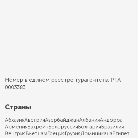
Номер в едином реестре турагентств: РТА
0003383
Страны
Абхазия
Австрия
Азербайджан
Албания
Андорра
Армения
Бахрейн
Белоруссия
Болгария
Бразилия
Венгрия
Вьетнам
Греция
Грузия
Доминикана
Египет