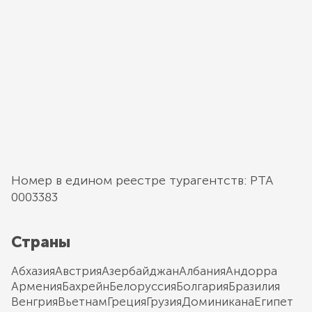
Номер в едином реестре турагентств: РТА
0003383
Страны
Абхазия
Австрия
Азербайджан
Албания
Андорра
Армения
Бахрейн
Белоруссия
Болгария
Бразилия
Венгрия
Вьетнам
Греция
Грузия
Доминикана
Египет