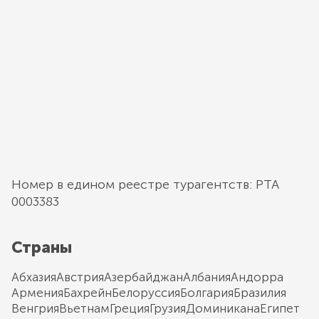
Номер в едином реестре турагентств: РТА
0003383
Страны
Абхазия
Австрия
Азербайджан
Албания
Андорра
Армения
Бахрейн
Белоруссия
Болгария
Бразилия
Венгрия
Вьетнам
Греция
Грузия
Доминикана
Египет