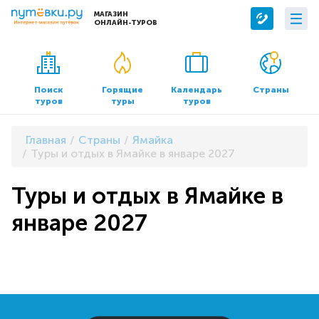
МАГАЗИН
ОНЛАЙН-ТУРОВ
Сервисы
О компании
Бронирование отелей
О нас
Поиск
Горящие
Календарь
Страны
туров
туры
туров
Трансфер
Контакты
Страхование
Команда
Главная
Страны
Ямайка
Документы и реквизиты
Туры и отдых в Ямайке в январе 2027
Офисы продаж
Туры и отдых в Ямайке в
январе 2027