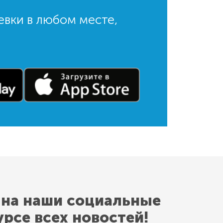
евки в любом месте,
 на наши социальные
урсе всех новостей!