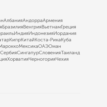
ан
Албания
Андорра
Армения
я
Бразилия
Венгрия
Вьетнам
Греция
зраиль
Индия
Индонезия
Иордания
атар
Кипр
Китай
Коста-Рика
Куба
Марокко
Мексика
ОАЭ
Оман
ы
Сербия
Сингапур
Словения
Таиланд
ция
Хорватия
Черногория
Чехия