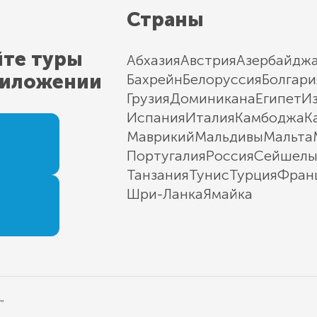
Страны
йте туры
Абхазия
Австрия
Азербайдж
риложении
Бахрейн
Белоруссия
Болгари
Грузия
Доминикана
Египет
И
Испания
Италия
Камбоджа
К
Маврикий
Мальдивы
Мальта
Португалия
Россия
Сейшел
Танзания
Тунис
Турция
Фран
Шри-Ланка
Ямайка
"