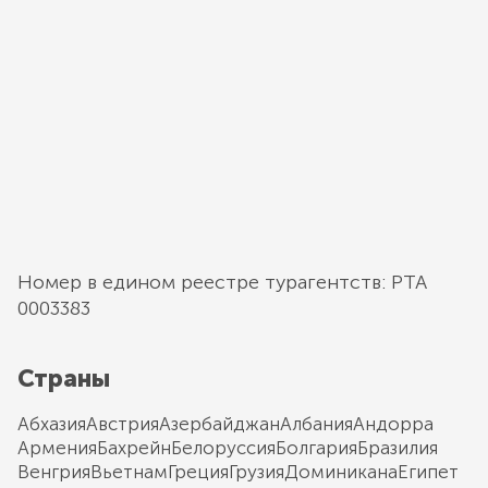
Номер в едином реестре турагентств: РТА
0003383
Страны
Абхазия
Австрия
Азербайджан
Албания
Андорра
Армения
Бахрейн
Белоруссия
Болгария
Бразилия
Венгрия
Вьетнам
Греция
Грузия
Доминикана
Египет