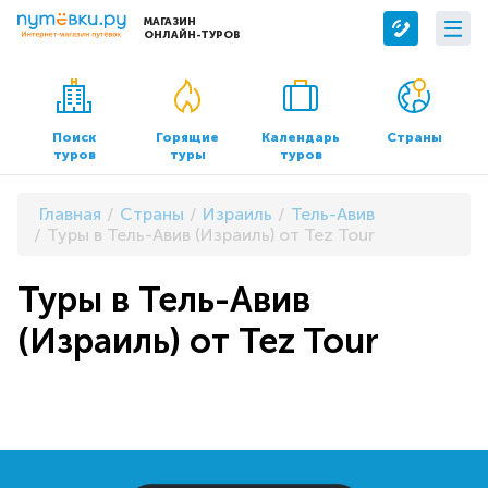
МАГАЗИН
ОНЛАЙН-ТУРОВ
Сервисы
О компании
Бронирование отелей
О нас
Поиск
Горящие
Календарь
Страны
туров
туры
туров
Трансфер
Контакты
Страхование
Команда
Главная
Страны
Израиль
Тель-Авив
Документы и реквизиты
Туры в Тель-Авив (Израиль) от Tez Tour
Офисы продаж
Туры в Тель-Авив
(Израиль) от Tez Tour