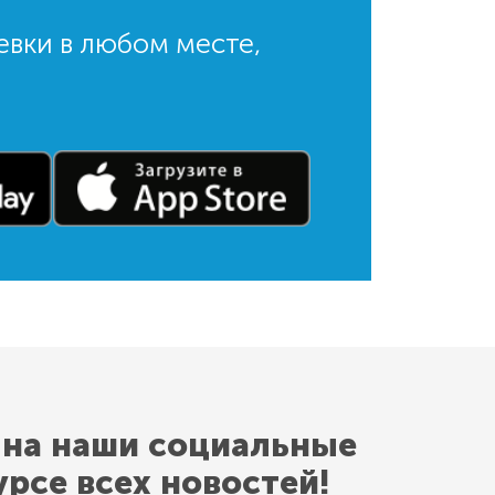
евки в любом месте,
 на наши социальные
урсе всех новостей!