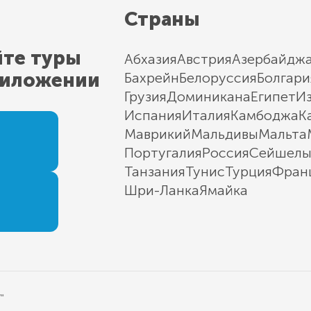
Страны
йте туры
Абхазия
Австрия
Азербайдж
риложении
Бахрейн
Белоруссия
Болгари
Грузия
Доминикана
Египет
И
Испания
Италия
Камбоджа
К
Маврикий
Мальдивы
Мальта
Португалия
Россия
Сейшел
Танзания
Тунис
Турция
Фран
Шри-Ланка
Ямайка
"