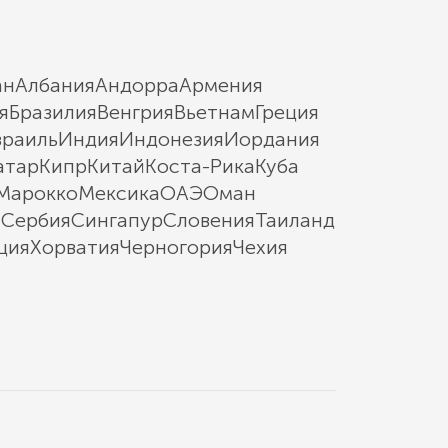
ан
Албания
Андорра
Армения
я
Бразилия
Венгрия
Вьетнам
Греция
зраиль
Индия
Индонезия
Иордания
атар
Кипр
Китай
Коста-Рика
Куба
Марокко
Мексика
ОАЭ
Оман
ы
Сербия
Сингапур
Словения
Таиланд
ция
Хорватия
Черногория
Чехия