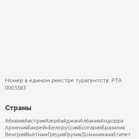
Номер в едином реестре турагентств: РТА
0003383
Страны
Абхазия
Австрия
Азербайджан
Албания
Андорра
Армения
Бахрейн
Белоруссия
Болгария
Бразилия
Венгрия
Вьетнам
Греция
Грузия
Доминикана
Египет