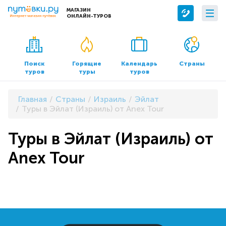
МАГАЗИН
ОНЛАЙН-ТУРОВ
Сервисы
О компании
Бронирование отелей
О нас
Поиск
Горящие
Календарь
Страны
туров
туры
туров
Трансфер
Контакты
Страхование
Команда
Главная
Страны
Израиль
Эйлат
Документы и реквизиты
Туры в Эйлат (Израиль) от Anex Tour
Офисы продаж
Туры в Эйлат (Израиль) от
Anex Tour