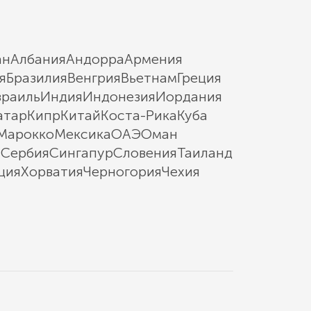
ан
Албания
Андорра
Армения
я
Бразилия
Венгрия
Вьетнам
Греция
зраиль
Индия
Индонезия
Иордания
атар
Кипр
Китай
Коста-Рика
Куба
Марокко
Мексика
ОАЭ
Оман
ы
Сербия
Сингапур
Словения
Таиланд
ция
Хорватия
Черногория
Чехия