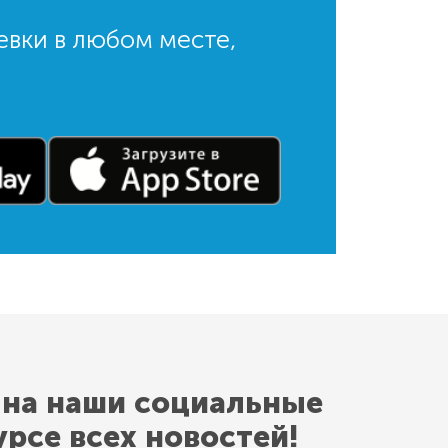
евки в любом месте,
 на наши социальные
урсе всех новостей!