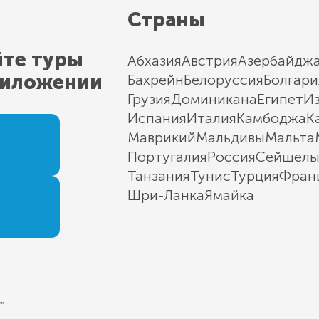
Страны
йте туры
Абхазия
Австрия
Азербайдж
риложении
Бахрейн
Белоруссия
Болгари
Грузия
Доминикана
Египет
И
Испания
Италия
Камбоджа
К
Маврикий
Мальдивы
Мальта
Португалия
Россия
Сейшел
Танзания
Тунис
Турция
Фран
Шри-Ланка
Ямайка
"