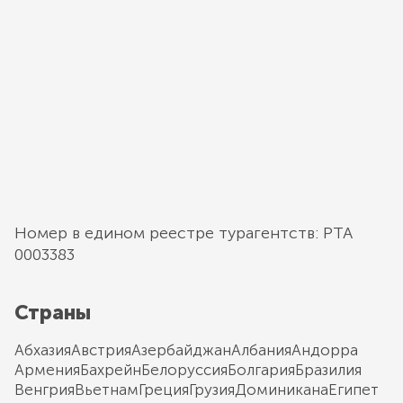
Номер в едином реестре турагентств: РТА
0003383
Страны
Абхазия
Австрия
Азербайджан
Албания
Андорра
Армения
Бахрейн
Белоруссия
Болгария
Бразилия
Венгрия
Вьетнам
Греция
Грузия
Доминикана
Египет