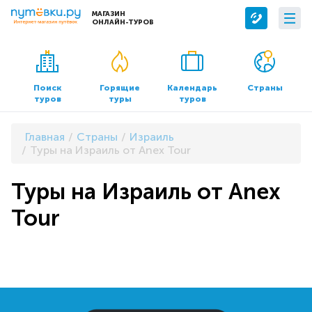
МАГАЗИН
ОНЛАЙН-ТУРОВ
Сервисы
О компании
Бронирование отелей
О нас
Поиск
Горящие
Календарь
Страны
туров
туры
туров
Трансфер
Контакты
Страхование
Команда
Главная
Страны
Израиль
Документы и реквизиты
Туры на Израиль от Anex Tour
Офисы продаж
Туры на Израиль от Anex
Tour