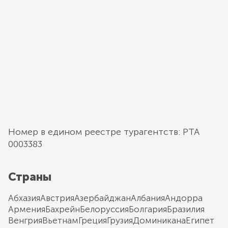
Номер в едином реестре турагентств: РТА
0003383
Страны
Абхазия
Австрия
Азербайджан
Албания
Андорра
Армения
Бахрейн
Белоруссия
Болгария
Бразилия
Венгрия
Вьетнам
Греция
Грузия
Доминикана
Египет