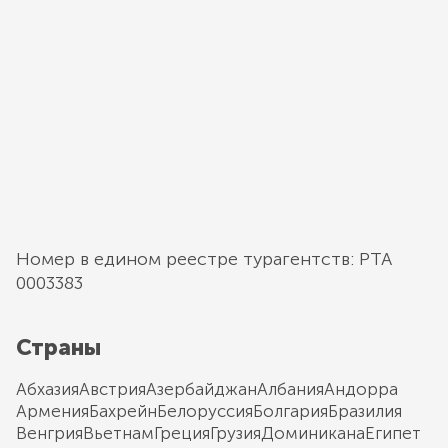
Номер в едином реестре турагентств: РТА
0003383
Страны
Абхазия
Австрия
Азербайджан
Албания
Андорра
Армения
Бахрейн
Белоруссия
Болгария
Бразилия
Венгрия
Вьетнам
Греция
Грузия
Доминикана
Египет