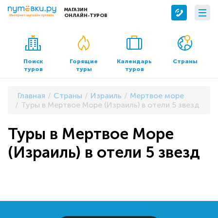
МАГАЗИН
ОНЛАЙН-ТУРОВ
Сервисы
О компании
Бронирование отелей
О нас
Поиск
Горящие
Календарь
Страны
туров
туры
туров
Трансфер
Контакты
Страхование
Команда
Главная
Страны
Израиль
Мертвое море
Документы и реквизиты
Туры в Мертвое Море (Израиль) в отели 5 звезд
Офисы продаж
Туры в Мертвое Море
(Израиль) в отели 5 звезд