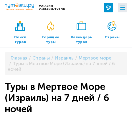
МАГАЗИН
ОНЛАЙН-ТУРОВ
Сервисы
О компании
Бронирование отелей
О нас
Поиск
Горящие
Календарь
Страны
туров
туры
туров
Трансфер
Контакты
Страхование
Команда
Главная
Страны
Израиль
Мертвое море
Документы и реквизиты
Туры в Мертвое Море (Израиль) на 7 дней / 6
ночей
Офисы продаж
Туры в Мертвое Море
(Израиль) на 7 дней / 6
ночей