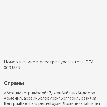
Номер в едином реестре турагентств: РТА
0003383
Страны
Абхазия
Австрия
Азербайджан
Албания
Андорра
Армения
Бахрейн
Белоруссия
Болгария
Бразилия
Венгрия
Вьетнам
Греция
Грузия
Доминикана
Египет