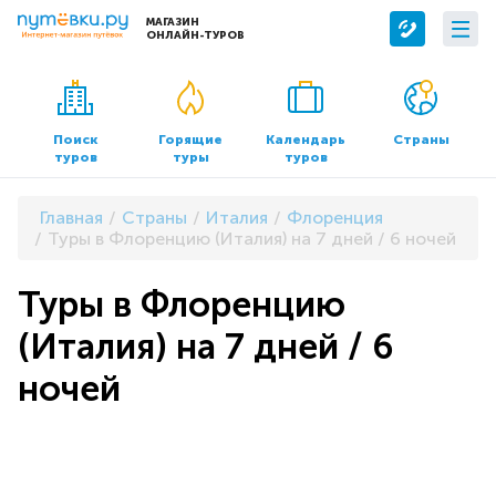
МАГАЗИН
ОНЛАЙН-ТУРОВ
Сервисы
О компании
Бронирование отелей
О нас
Поиск
Горящие
Календарь
Страны
туров
туры
туров
Трансфер
Контакты
Страхование
Команда
Главная
Страны
Италия
Флоренция
Документы и реквизиты
Туры в Флоренцию (Италия) на 7 дней / 6 ночей
Офисы продаж
Туры в Флоренцию
(Италия) на 7 дней / 6
ночей