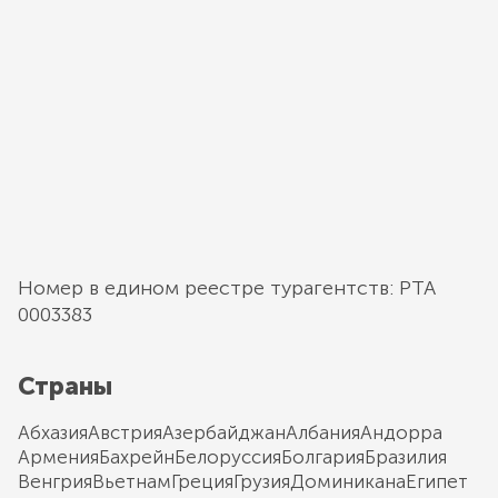
Номер в едином реестре турагентств: РТА
0003383
Страны
Абхазия
Австрия
Азербайджан
Албания
Андорра
Армения
Бахрейн
Белоруссия
Болгария
Бразилия
Венгрия
Вьетнам
Греция
Грузия
Доминикана
Египет