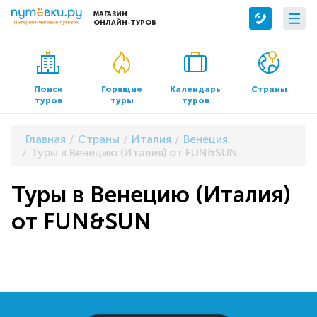
МАГАЗИН
ОНЛАЙН-ТУРОВ
Сервисы
О компании
Бронирование отелей
О нас
Поиск
Горящие
Календарь
Страны
туров
туры
туров
Трансфер
Контакты
Страхование
Команда
Главная
Страны
Италия
Венеция
Документы и реквизиты
Туры в Венецию (Италия) от FUN&SUN
Офисы продаж
Туры в Венецию (Италия)
от FUN&SUN