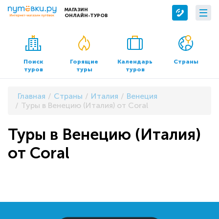
МАГАЗИН
ОНЛАЙН-ТУРОВ
Сервисы
О компании
Бронирование отелей
О нас
Поиск
Горящие
Календарь
Страны
туров
туры
туров
Трансфер
Контакты
Страхование
Команда
Главная
Страны
Италия
Венеция
Документы и реквизиты
Туры в Венецию (Италия) от Coral
Офисы продаж
Туры в Венецию (Италия)
от Coral