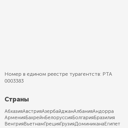
Номер в едином реестре турагентств: РТА
0003383
Страны
Абхазия
Австрия
Азербайджан
Албания
Андорра
Армения
Бахрейн
Белоруссия
Болгария
Бразилия
Венгрия
Вьетнам
Греция
Грузия
Доминикана
Египет