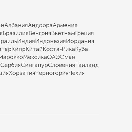
ан
Албания
Андорра
Армения
я
Бразилия
Венгрия
Вьетнам
Греция
зраиль
Индия
Индонезия
Иордания
атар
Кипр
Китай
Коста-Рика
Куба
Марокко
Мексика
ОАЭ
Оман
ы
Сербия
Сингапур
Словения
Таиланд
ция
Хорватия
Черногория
Чехия