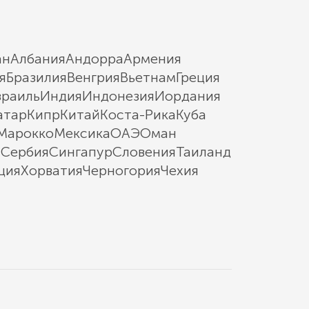
ан
Албания
Андорра
Армения
я
Бразилия
Венгрия
Вьетнам
Греция
зраиль
Индия
Индонезия
Иордания
атар
Кипр
Китай
Коста-Рика
Куба
Марокко
Мексика
ОАЭ
Оман
ы
Сербия
Сингапур
Словения
Таиланд
ция
Хорватия
Черногория
Чехия