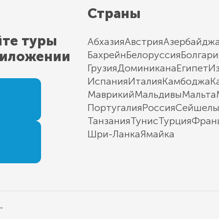
Страны
йте туры
Абхазия
Австрия
Азербайдж
риложении
Бахрейн
Белоруссия
Болгари
Грузия
Доминикана
Египет
И
Испания
Италия
Камбоджа
К
Маврикий
Мальдивы
Мальта
Португалия
Россия
Сейшел
Танзания
Тунис
Турция
Фран
Шри-Ланка
Ямайка
"