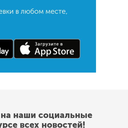
евки в любом месте,
 на наши социальные
урсе всех новостей!