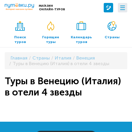
МАГАЗИН
ОНЛАЙН-ТУРОВ
Сервисы
О компании
Бронирование отелей
О нас
Поиск
Горящие
Календарь
Страны
туров
туры
туров
Трансфер
Контакты
Страхование
Команда
Главная
Страны
Италия
Венеция
Документы и реквизиты
Туры в Венецию (Италия) в отели 4 звезды
Офисы продаж
Туры в Венецию (Италия)
в отели 4 звезды