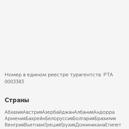
Номер в едином реестре турагентств: РТА
0003383
Страны
Абхазия
Австрия
Азербайджан
Албания
Андорра
Армения
Бахрейн
Белоруссия
Болгария
Бразилия
Венгрия
Вьетнам
Греция
Грузия
Доминикана
Египет