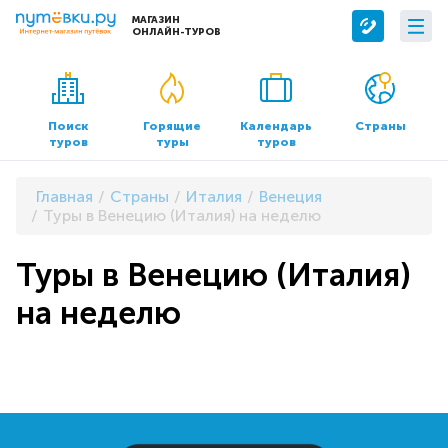
МАГАЗИН
ОНЛАЙН-ТУРОВ
Сервисы
О компании
Бронирование отелей
О нас
Поиск
Горящие
Календарь
Страны
туров
туры
туров
Трансфер
Контакты
Страхование
Команда
Главная
Страны
Италия
Венеция
Документы и реквизиты
Туры в Венецию (Италия) на неделю
Офисы продаж
Туры в Венецию (Италия)
на неделю