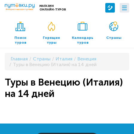
МАГАЗИН
ОНЛАЙН-ТУРОВ
Сервисы
О компании
Бронирование отелей
О нас
Поиск
Горящие
Календарь
Страны
туров
туры
туров
Трансфер
Контакты
Страхование
Команда
Главная
Страны
Италия
Венеция
Документы и реквизиты
Туры в Венецию (Италия) на 14 дней
Офисы продаж
Туры в Венецию (Италия)
на 14 дней