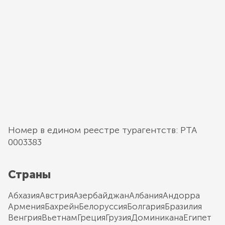
Номер в едином реестре турагентств: РТА
0003383
Страны
Абхазия
Австрия
Азербайджан
Албания
Андорра
Армения
Бахрейн
Белоруссия
Болгария
Бразилия
Венгрия
Вьетнам
Греция
Грузия
Доминикана
Египет