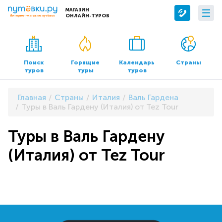
МАГАЗИН
ОНЛАЙН-ТУРОВ
Сервисы
О компании
Бронирование отелей
О нас
Поиск
Горящие
Календарь
Страны
туров
туры
туров
Трансфер
Контакты
Страхование
Команда
Главная
Страны
Италия
Валь Гардена
Документы и реквизиты
Туры в Валь Гардену (Италия) от Tez Tour
Офисы продаж
Туры в Валь Гардену
(Италия) от Tez Tour