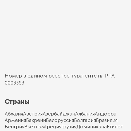
Номер в едином реестре турагентств: РТА
0003383
Страны
Абхазия
Австрия
Азербайджан
Албания
Андорра
Армения
Бахрейн
Белоруссия
Болгария
Бразилия
Венгрия
Вьетнам
Греция
Грузия
Доминикана
Египет