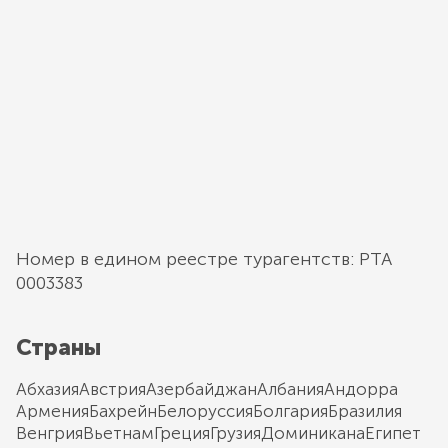
Номер в едином реестре турагентств: РТА
0003383
Страны
Абхазия
Австрия
Азербайджан
Албания
Андорра
Армения
Бахрейн
Белоруссия
Болгария
Бразилия
Венгрия
Вьетнам
Греция
Грузия
Доминикана
Египет