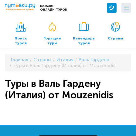
МАГАЗИН
ОНЛАЙН-ТУРОВ
Сервисы
О компании
Бронирование отелей
О нас
Поиск
Горящие
Календарь
Страны
туров
туры
туров
Трансфер
Контакты
Страхование
Команда
Главная
Страны
Италия
Валь Гардена
Документы и реквизиты
Туры в Валь Гардену (Италия) от Mouzenidis
Офисы продаж
Туры в Валь Гардену
(Италия) от Mouzenidis