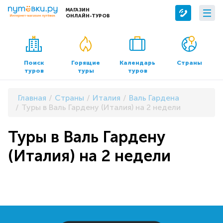
МАГАЗИН
ОНЛАЙН-ТУРОВ
Сервисы
О компании
Бронирование отелей
О нас
Поиск
Горящие
Календарь
Страны
туров
туры
туров
Трансфер
Контакты
Страхование
Команда
Главная
Страны
Италия
Валь Гардена
Документы и реквизиты
Туры в Валь Гардену (Италия) на 2 недели
Офисы продаж
Туры в Валь Гардену
(Италия) на 2 недели