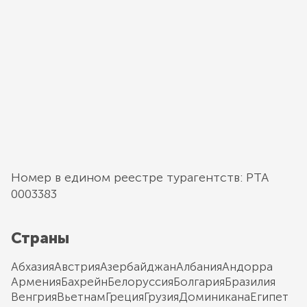
Номер в едином реестре турагентств: РТА
0003383
Страны
Абхазия
Австрия
Азербайджан
Албания
Андорра
Армения
Бахрейн
Белоруссия
Болгария
Бразилия
Венгрия
Вьетнам
Греция
Грузия
Доминикана
Египет