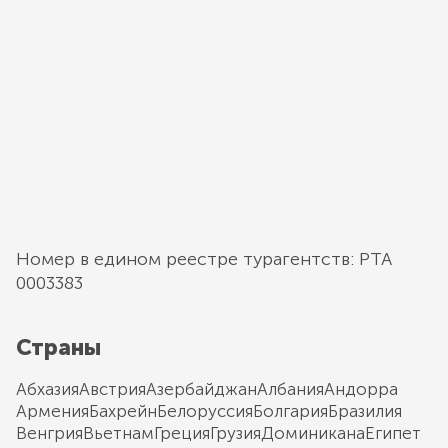
Номер в едином реестре турагентств: РТА
0003383
Страны
Абхазия
Австрия
Азербайджан
Албания
Андорра
Армения
Бахрейн
Белоруссия
Болгария
Бразилия
Венгрия
Вьетнам
Греция
Грузия
Доминикана
Египет