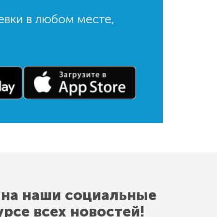
евки в любом месте,
 на наши социальные
урсе всех новостей!