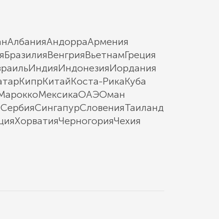
ан
Албания
Андорра
Армения
я
Бразилия
Венгрия
Вьетнам
Греция
зраиль
Индия
Индонезия
Иордания
атар
Кипр
Китай
Коста-Рика
Куба
Марокко
Мексика
ОАЭ
Оман
ы
Сербия
Сингапур
Словения
Таиланд
ция
Хорватия
Черногория
Чехия