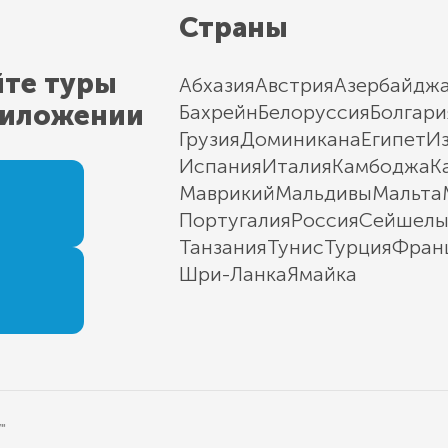
Страны
йте туры
Абхазия
Австрия
Азербайдж
риложении
Бахрейн
Белоруссия
Болгари
Грузия
Доминикана
Египет
И
Испания
Италия
Камбоджа
К
Маврикий
Мальдивы
Мальта
Португалия
Россия
Сейшел
Танзания
Тунис
Турция
Фран
Шри-Ланка
Ямайка
"