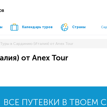
ОВ
ры
Календарь туров
Страны
Сер
Туры в Сардинию (Италия) от Anex Tour
алия) от Anex Tour
ВСЕ ПУТЕВКИ В ТВОЕМ 