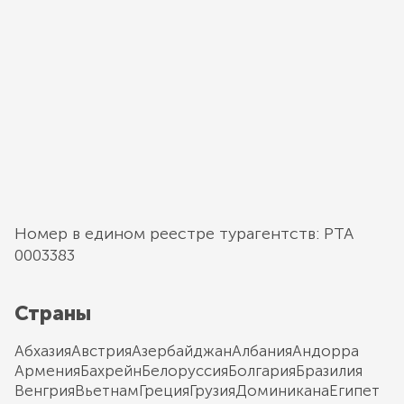
Номер в едином реестре турагентств: РТА
0003383
Страны
Абхазия
Австрия
Азербайджан
Албания
Андорра
Армения
Бахрейн
Белоруссия
Болгария
Бразилия
Венгрия
Вьетнам
Греция
Грузия
Доминикана
Египет