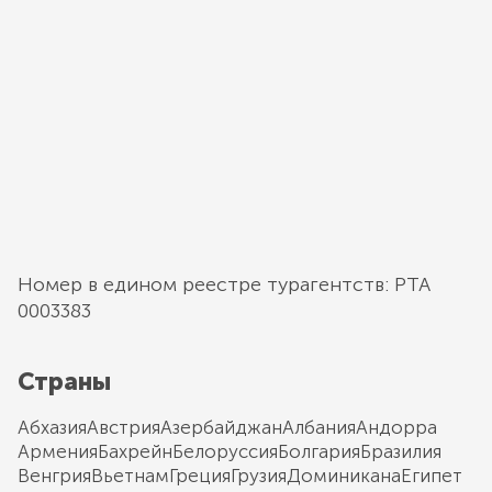
Номер в едином реестре турагентств: РТА
0003383
Страны
Абхазия
Австрия
Азербайджан
Албания
Андорра
Армения
Бахрейн
Белоруссия
Болгария
Бразилия
Венгрия
Вьетнам
Греция
Грузия
Доминикана
Египет