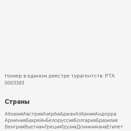
Номер в едином реестре турагентств: РТА
0003383
Страны
Абхазия
Австрия
Азербайджан
Албания
Андорра
Армения
Бахрейн
Белоруссия
Болгария
Бразилия
Венгрия
Вьетнам
Греция
Грузия
Доминикана
Египет