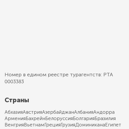
Номер в едином реестре турагентств: РТА
0003383
Страны
Абхазия
Австрия
Азербайджан
Албания
Андорра
Армения
Бахрейн
Белоруссия
Болгария
Бразилия
Венгрия
Вьетнам
Греция
Грузия
Доминикана
Египет