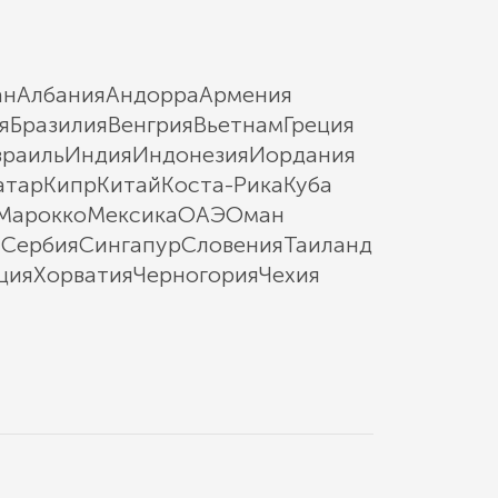
ан
Албания
Андорра
Армения
я
Бразилия
Венгрия
Вьетнам
Греция
зраиль
Индия
Индонезия
Иордания
атар
Кипр
Китай
Коста-Рика
Куба
Марокко
Мексика
ОАЭ
Оман
ы
Сербия
Сингапур
Словения
Таиланд
ция
Хорватия
Черногория
Чехия