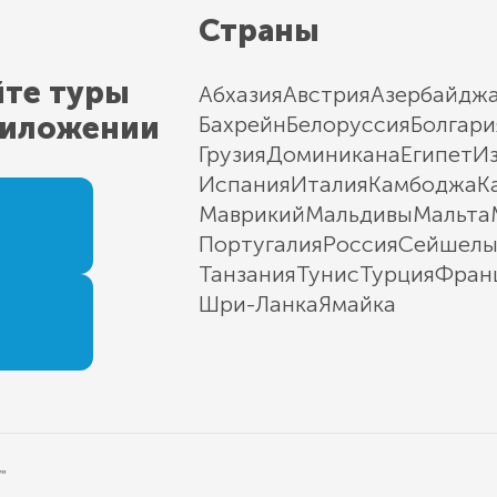
Страны
йте туры
Абхазия
Австрия
Азербайдж
риложении
Бахрейн
Белоруссия
Болгари
Грузия
Доминикана
Египет
И
Испания
Италия
Камбоджа
К
Маврикий
Мальдивы
Мальта
Португалия
Россия
Сейшел
Танзания
Тунис
Турция
Фран
Шри-Ланка
Ямайка
"