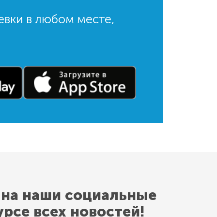
евки в любом месте,
 на наши социальные
урсе всех новостей!