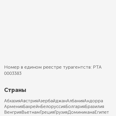
Номер в едином реестре турагентств: РТА
0003383
Страны
Абхазия
Австрия
Азербайджан
Албания
Андорра
Армения
Бахрейн
Белоруссия
Болгария
Бразилия
Венгрия
Вьетнам
Греция
Грузия
Доминикана
Египет