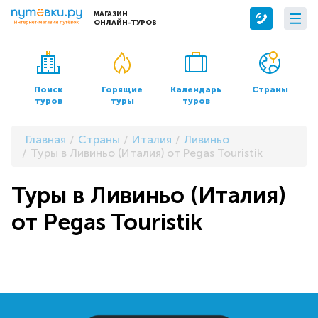
МАГАЗИН
ОНЛАЙН-ТУРОВ
Сервисы
О компании
Бронирование отелей
О нас
Поиск
Горящие
Календарь
Страны
туров
туры
туров
Трансфер
Контакты
Страхование
Команда
Главная
Страны
Италия
Ливиньо
Документы и реквизиты
Туры в Ливиньо (Италия) от Pegas Touristik
Офисы продаж
Туры в Ливиньо (Италия)
от Pegas Touristik