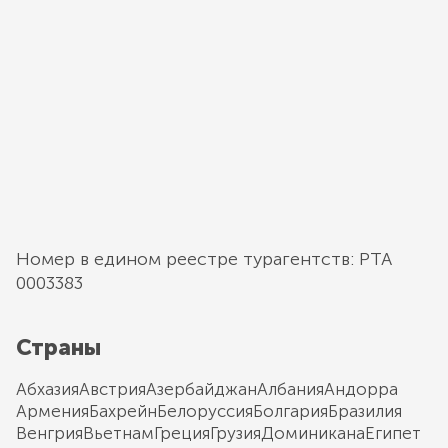
Номер в едином реестре турагентств: РТА
0003383
Страны
Абхазия
Австрия
Азербайджан
Албания
Андорра
Армения
Бахрейн
Белоруссия
Болгария
Бразилия
Венгрия
Вьетнам
Греция
Грузия
Доминикана
Египет