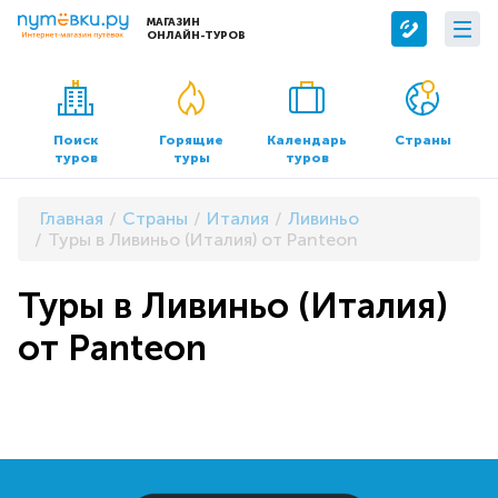
МАГАЗИН
ОНЛАЙН-ТУРОВ
Сервисы
О компании
Бронирование отелей
О нас
Поиск
Горящие
Календарь
Страны
туров
туры
туров
Трансфер
Контакты
Страхование
Команда
Главная
Страны
Италия
Ливиньо
Документы и реквизиты
Туры в Ливиньо (Италия) от Panteon
Офисы продаж
Туры в Ливиньо (Италия)
от Panteon