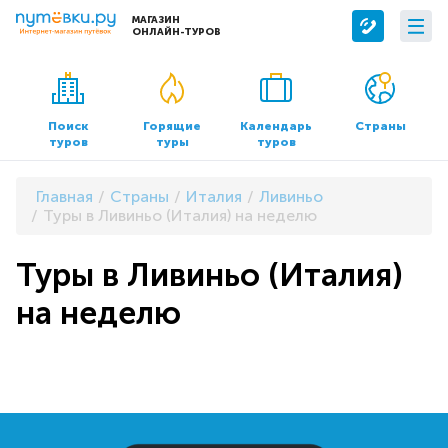
МАГАЗИН
ОНЛАЙН-ТУРОВ
Сервисы
О компании
Бронирование отелей
О нас
Поиск
Горящие
Календарь
Страны
туров
туры
туров
Трансфер
Контакты
Страхование
Команда
Главная
Страны
Италия
Ливиньо
Документы и реквизиты
Туры в Ливиньо (Италия) на неделю
Офисы продаж
Туры в Ливиньо (Италия)
на неделю