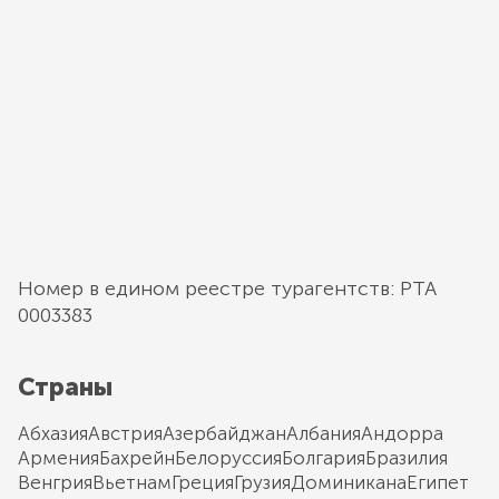
Номер в едином реестре турагентств: РТА
0003383
Страны
Абхазия
Австрия
Азербайджан
Албания
Андорра
Армения
Бахрейн
Белоруссия
Болгария
Бразилия
Венгрия
Вьетнам
Греция
Грузия
Доминикана
Египет