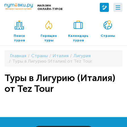
МАГАЗИН
ОНЛАЙН-ТУРОВ
Сервисы
О компании
Бронирование отелей
О нас
Поиск
Горящие
Календарь
Страны
туров
туры
туров
Трансфер
Контакты
Страхование
Команда
Главная
Страны
Италия
Лигурия
Документы и реквизиты
Туры в Лигурию (Италия) от Tez Tour
Офисы продаж
Туры в Лигурию (Италия)
от Tez Tour