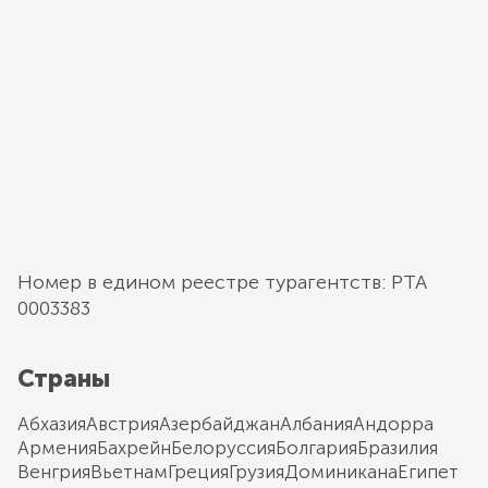
Номер в едином реестре турагентств: РТА
0003383
Страны
Абхазия
Австрия
Азербайджан
Албания
Андорра
Армения
Бахрейн
Белоруссия
Болгария
Бразилия
Венгрия
Вьетнам
Греция
Грузия
Доминикана
Египет