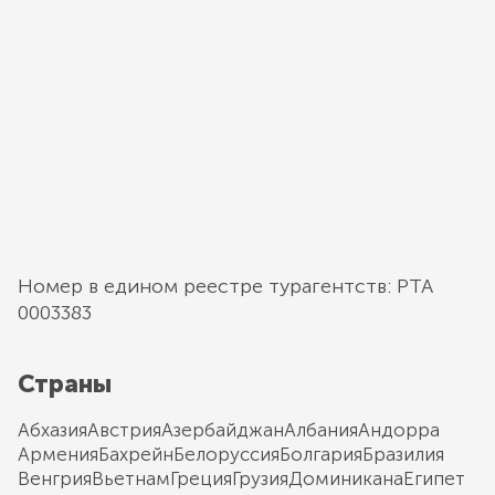
Номер в едином реестре турагентств: РТА
0003383
Страны
Абхазия
Австрия
Азербайджан
Албания
Андорра
Армения
Бахрейн
Белоруссия
Болгария
Бразилия
Венгрия
Вьетнам
Греция
Грузия
Доминикана
Египет