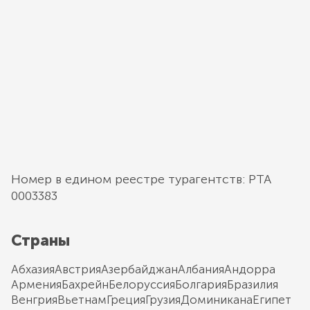
Номер в едином реестре турагентств: РТА
0003383
Страны
Абхазия
Австрия
Азербайджан
Албания
Андорра
Армения
Бахрейн
Белоруссия
Болгария
Бразилия
Венгрия
Вьетнам
Греция
Грузия
Доминикана
Египет