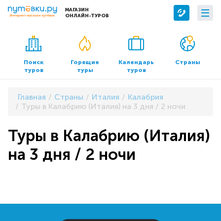
МАГАЗИН
ОНЛАЙН-ТУРОВ
Сервисы
О компании
Бронирование отелей
О нас
Поиск
Горящие
Календарь
Страны
туров
туры
туров
Трансфер
Контакты
Страхование
Команда
Главная
Страны
Италия
Калабрия
Документы и реквизиты
Туры в Калабрию (Италия) на 3 дня / 2 ночи
Офисы продаж
Туры в Калабрию (Италия)
на 3 дня / 2 ночи