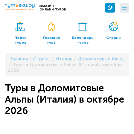
МАГАЗИН
ОНЛАЙН-ТУРОВ
Сервисы
О компании
Бронирование отелей
О нас
Поиск
Горящие
Календарь
Страны
туров
туры
туров
Трансфер
Контакты
Страхование
Команда
Главная
Страны
Италия
Доломитовые Альпы
Документы и реквизиты
Туры в Доломитовые Альпы (Италия) в октябре
2026
Офисы продаж
Туры в Доломитовые
Альпы (Италия) в октябре
2026