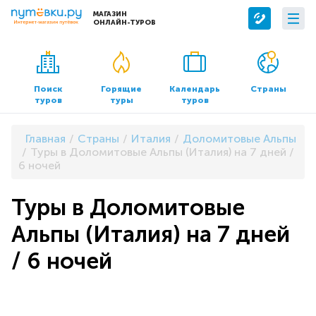
МАГАЗИН
ОНЛАЙН-ТУРОВ
Сервисы
О компании
Бронирование отелей
О нас
Поиск
Горящие
Календарь
Страны
туров
туры
туров
Трансфер
Контакты
Страхование
Команда
Главная
Страны
Италия
Доломитовые Альпы
Документы и реквизиты
Туры в Доломитовые Альпы (Италия) на 7 дней /
6 ночей
Офисы продаж
Туры в Доломитовые
Альпы (Италия) на 7 дней
/ 6 ночей