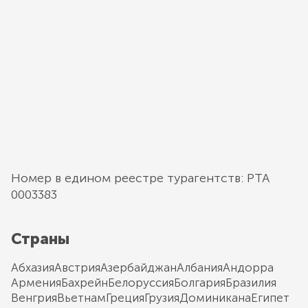
Номер в едином реестре турагентств: РТА
0003383
Страны
Абхазия
Австрия
Азербайджан
Албания
Андорра
Армения
Бахрейн
Белоруссия
Болгария
Бразилия
Венгрия
Вьетнам
Греция
Грузия
Доминикана
Египет