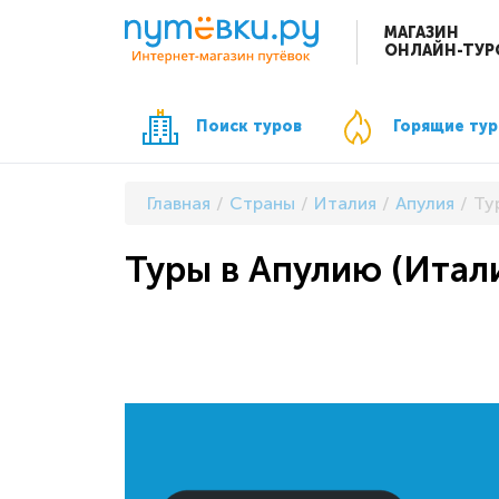
МАГАЗИН
ОНЛАЙН-ТУР
Поиск туров
Горящие ту
Главная
Страны
Италия
Апулия
Ту
Туры в Апулию (Итал