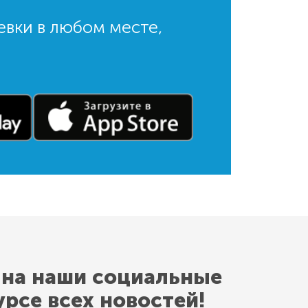
евки в любом месте,
 на наши социальные
урсе всех новостей!