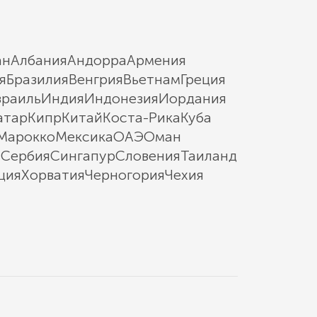
ан
Албания
Андорра
Армения
я
Бразилия
Венгрия
Вьетнам
Греция
зраиль
Индия
Индонезия
Иордания
атар
Кипр
Китай
Коста-Рика
Куба
Марокко
Мексика
ОАЭ
Оман
ы
Сербия
Сингапур
Словения
Таиланд
ция
Хорватия
Черногория
Чехия