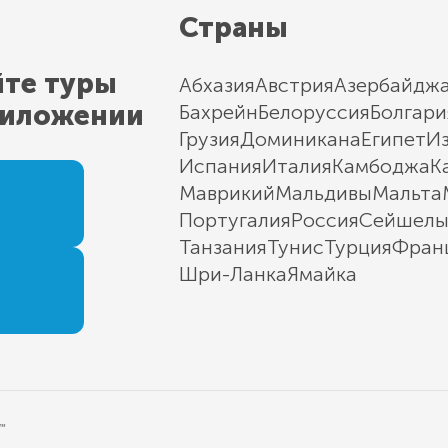
Страны
йте туры
Абхазия
Австрия
Азербайдж
риложении
Бахрейн
Белоруссия
Болгари
Грузия
Доминикана
Египет
И
Испания
Италия
Камбоджа
К
Маврикий
Мальдивы
Мальта
Португалия
Россия
Сейшел
Танзания
Тунис
Турция
Фран
Шри-Ланка
Ямайка
"