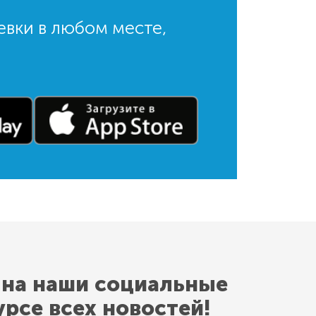
евки в любом месте,
 на наши социальные
урсе всех новостей!