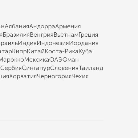
ан
Албания
Андорра
Армения
я
Бразилия
Венгрия
Вьетнам
Греция
зраиль
Индия
Индонезия
Иордания
атар
Кипр
Китай
Коста-Рика
Куба
Марокко
Мексика
ОАЭ
Оман
ы
Сербия
Сингапур
Словения
Таиланд
ция
Хорватия
Черногория
Чехия