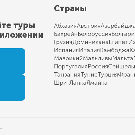
Страны
йте туры
Абхазия
Австрия
Азербайдж
риложении
Бахрейн
Белоруссия
Болгари
Грузия
Доминикана
Египет
И
Испания
Италия
Камбоджа
К
Маврикий
Мальдивы
Мальта
Португалия
Россия
Сейшел
Танзания
Тунис
Турция
Фран
Шри-Ланка
Ямайка
"