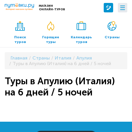
МАГАЗИН
ОНЛАЙН-ТУРОВ
Сервисы
О компании
Бронирование отелей
О нас
Поиск
Горящие
Календарь
Страны
туров
туры
туров
Трансфер
Контакты
Страхование
Команда
Главная
Страны
Италия
Апулия
Документы и реквизиты
Туры в Апулию (Италия) на 6 дней / 5 ночей
Офисы продаж
Туры в Апулию (Италия)
на 6 дней / 5 ночей