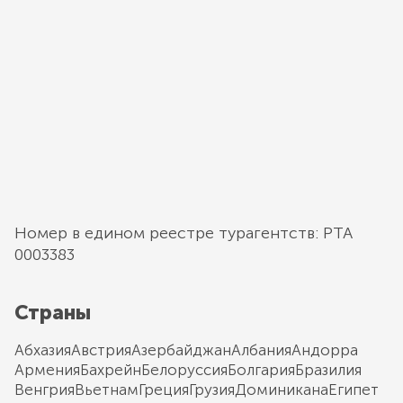
Номер в едином реестре турагентств: РТА
0003383
Страны
Абхазия
Австрия
Азербайджан
Албания
Андорра
Армения
Бахрейн
Белоруссия
Болгария
Бразилия
Венгрия
Вьетнам
Греция
Грузия
Доминикана
Египет