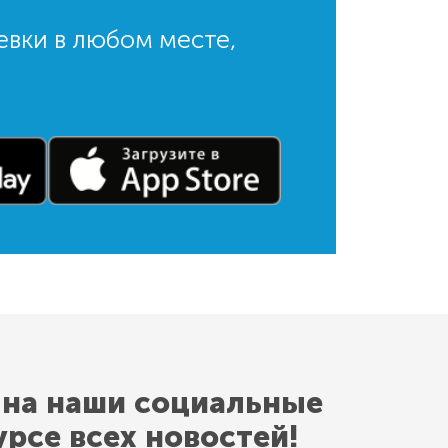
евки в любом месте,
 на наши социальные
урсе всех новостей!