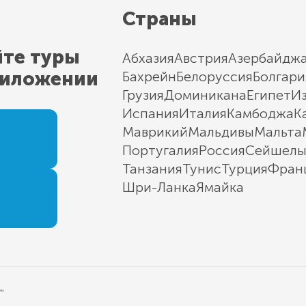
Страны
йте туры
Абхазия
Австрия
Азербайдж
риложении
Бахрейн
Белоруссия
Болгари
Грузия
Доминикана
Египет
И
Испания
Италия
Камбоджа
К
Маврикий
Мальдивы
Мальта
Португалия
Россия
Сейшел
Танзания
Тунис
Турция
Фран
Шри-Ланка
Ямайка
"