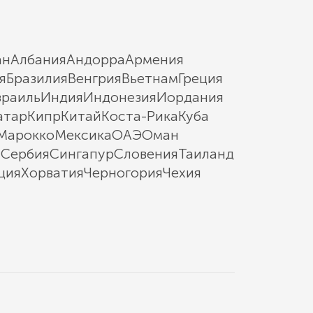
ан
Албания
Андорра
Армения
я
Бразилия
Венгрия
Вьетнам
Греция
зраиль
Индия
Индонезия
Иордания
атар
Кипр
Китай
Коста-Рика
Куба
Марокко
Мексика
ОАЭ
Оман
ы
Сербия
Сингапур
Словения
Таиланд
ция
Хорватия
Черногория
Чехия