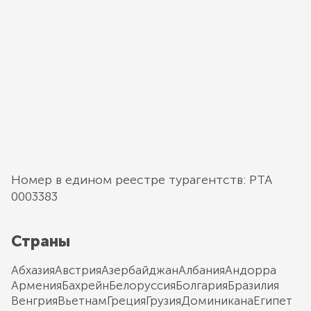
Номер в едином реестре турагентств: РТА
0003383
Страны
Абхазия
Австрия
Азербайджан
Албания
Андорра
Армения
Бахрейн
Белоруссия
Болгария
Бразилия
Венгрия
Вьетнам
Греция
Грузия
Доминикана
Египет