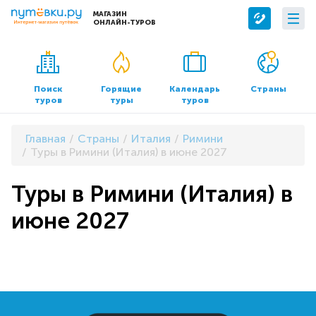
МАГАЗИН
ОНЛАЙН-ТУРОВ
Сервисы
О компании
Бронирование отелей
О нас
Поиск
Горящие
Календарь
Страны
туров
туры
туров
Трансфер
Контакты
Страхование
Команда
Главная
Страны
Италия
Римини
Документы и реквизиты
Туры в Римини (Италия) в июне 2027
Офисы продаж
Туры в Римини (Италия) в
июне 2027