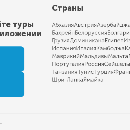
Страны
йте туры
Абхазия
Австрия
Азербайдж
риложении
Бахрейн
Белоруссия
Болгари
Грузия
Доминикана
Египет
И
Испания
Италия
Камбоджа
К
Маврикий
Мальдивы
Мальта
Португалия
Россия
Сейшел
Танзания
Тунис
Турция
Фран
Шри-Ланка
Ямайка
"