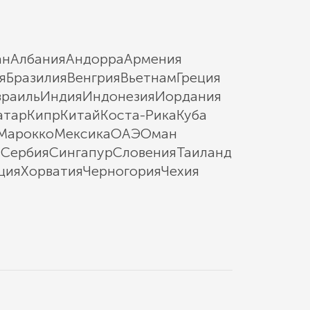
ан
Албания
Андорра
Армения
я
Бразилия
Венгрия
Вьетнам
Греция
зраиль
Индия
Индонезия
Иордания
атар
Кипр
Китай
Коста-Рика
Куба
Марокко
Мексика
ОАЭ
Оман
ы
Сербия
Сингапур
Словения
Таиланд
ция
Хорватия
Черногория
Чехия