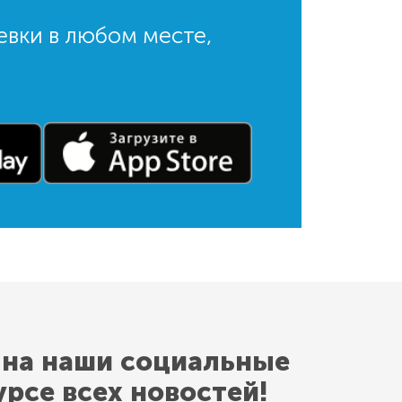
евки в любом месте,
 на наши социальные
урсе всех новостей!