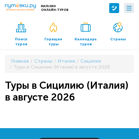
МАГАЗИН
ОНЛАЙН-ТУРОВ
Сервисы
О компании
Бронирование отелей
О нас
Поиск
Горящие
Календарь
Страны
туров
туры
туров
Трансфер
Контакты
Страхование
Команда
Главная
Страны
Италия
Сицилия
Документы и реквизиты
Туры в Сицилию (Италия) в августе 2026
Офисы продаж
Туры в Сицилию (Италия)
в августе 2026