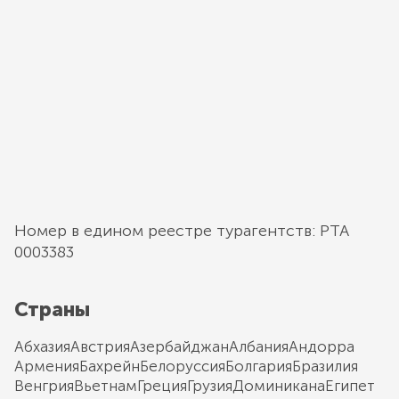
Номер в едином реестре турагентств: РТА
0003383
Страны
Абхазия
Австрия
Азербайджан
Албания
Андорра
Армения
Бахрейн
Белоруссия
Болгария
Бразилия
Венгрия
Вьетнам
Греция
Грузия
Доминикана
Египет